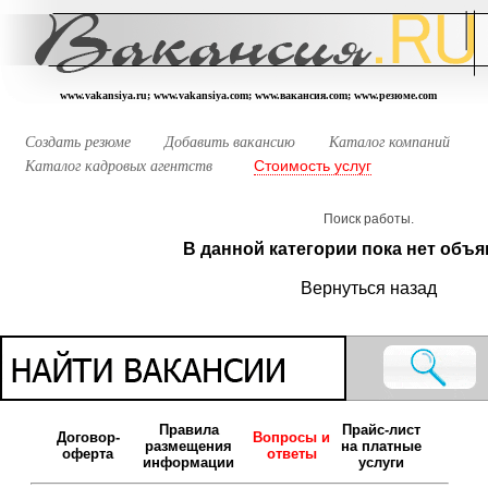
www.vakansiya.ru; www.vakansiya.com; www.вакансия.com; www.резюме.com
Создать резюме
Добавить вакансию
Каталог компаний
Стоимость услуг
Каталог кадровых агентств
Поиск работы.
В данной категории пока нет объя
Вернуться назад
Правила
Прайс-лист
Договор-
Вопросы и
размещения
на платные
оферта
ответы
информации
услуги