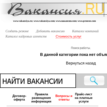
www.vakansiya.ru; www.vakansiya.com; www.вакансия.com; www.резюме.com
Создать резюме
Добавить вакансию
Каталог компаний
Стоимость услуг
Каталог кадровых агентств
Поиск работы.
В данной категории пока нет объя
Вернуться назад
Правила
Прайс-лист
Договор-
Вопросы и
размещения
на платные
оферта
ответы
информации
услуги