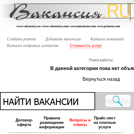
www.vakansiya.ru; www.vakansiya.com; www.вакансия.com; www.резюме.com
Создать резюме
Добавить вакансию
Каталог компаний
Стоимость услуг
Каталог кадровых агентств
Поиск работы.
В данной категории пока нет объя
Вернуться назад
Правила
Прайс-лист
Договор-
Вопросы и
размещения
на платные
оферта
ответы
информации
услуги