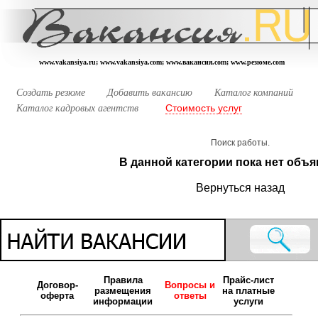
www.vakansiya.ru; www.vakansiya.com; www.вакансия.com; www.резюме.com
Создать резюме
Добавить вакансию
Каталог компаний
Стоимость услуг
Каталог кадровых агентств
Поиск работы.
В данной категории пока нет объя
Вернуться назад
Правила
Прайс-лист
Договор-
Вопросы и
размещения
на платные
оферта
ответы
информации
услуги