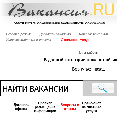
www.vakansiya.ru; www.vakansiya.com; www.вакансия.com; www.резюме.com
Создать резюме
Добавить вакансию
Каталог компаний
Стоимость услуг
Каталог кадровых агентств
Поиск работы.
В данной категории пока нет объя
Вернуться назад
Правила
Прайс-лист
Договор-
Вопросы и
размещения
на платные
оферта
ответы
информации
услуги