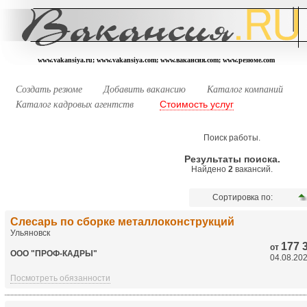
www.vakansiya.ru; www.vakansiya.com; www.вакансия.com; www.резюме.com
Создать резюме
Добавить вакансию
Каталог компаний
Стоимость услуг
Каталог кадровых агентств
Поиск работы.
Результаты поиска.
Найдено
2
вакансий.
Сортировка по:
Слесарь по сборке металлоконструкций
Ульяновск
177 
от
ООО "ПРОФ-КАДРЫ"
04.08.20
Посмотреть обязанности