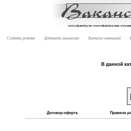
www.vakansiya.ru; www.vakansiya.com; www.в
Создать резюме
Добавить вакансию
Каталог компаний
В данной ка
Договор-оферта
Правила р