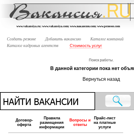
www.vakansiya.ru; www.vakansiya.com; www.вакансия.com; www.резюме.com
Создать резюме
Добавить вакансию
Каталог компаний
Стоимость услуг
Каталог кадровых агентств
Поиск работы.
В данной категории пока нет объя
Вернуться назад
Правила
Прайс-лист
Договор-
Вопросы и
размещения
на платные
оферта
ответы
информации
услуги