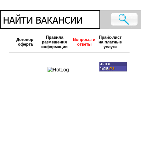
Правила
Прайс-лист
Договор-
Вопросы и
размещения
на платные
оферта
ответы
информации
услуги