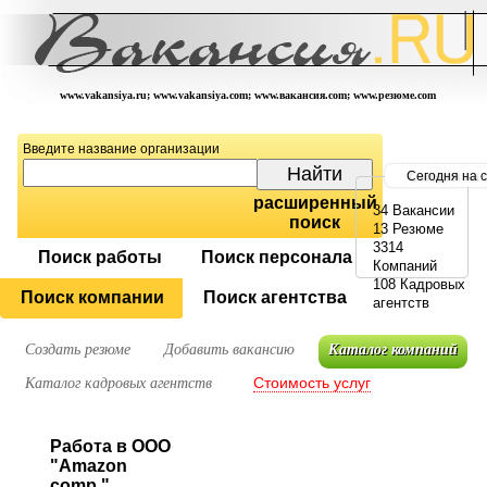
www.vakansiya.ru; www.vakansiya.com; www.вакансия.com; www.резюме.com
Введите название организации
Сегодня на 
расширенный
34 Вакансии
поиск
13 Резюме
3314
Поиск работы
Поиск персонала
Компаний
108 Кадровых
Поиск компании
Поиск агентства
агентств
Создать резюме
Добавить вакансию
Каталог компаний
Стоимость услуг
Каталог кадровых агентств
Работа в ООО
"Amazon
comр "