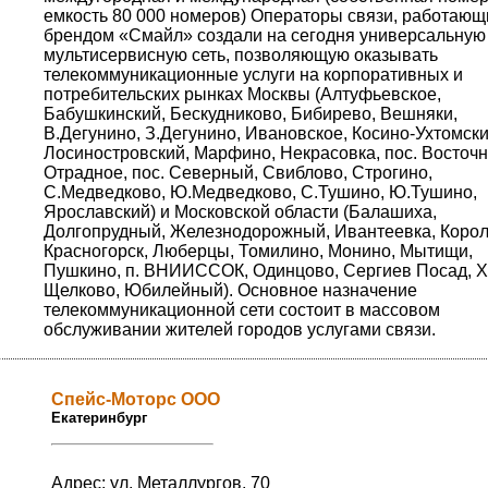
емкость 80 000 номеров) Операторы связи, работающ
брендом «Смайл» создали на сегодня универсальную
мультисервисную сеть, позволяющую оказывать
телекоммуникационные услуги на корпоративных и
потребительских рынках Москвы (Алтуфьевское,
Бабушкинский, Бескудниково, Бибирево, Вешняки,
В.Дегунино, З.Дегунино, Ивановское, Косино-Ухтомски
Лосиностровский, Марфино, Некрасовка, пос. Восточ
Отрадное, пос. Северный, Свиблово, Строгино,
С.Медведково, Ю.Медведково, С.Тушино, Ю.Тушино,
Ярославский) и Московской области (Балашиха,
Долгопрудный, Железнодорожный, Ивантеевка, Корол
Красногорск, Люберцы, Томилино, Монино, Мытищи,
Пушкино, п. ВНИИССОК, Одинцово, Сергиев Посад, Х
Щелково, Юбилейный). Основное назначение
телекоммуникационной сети состоит в массовом
обслуживании жителей городов услугами связи.
Спейс-Моторс ООО
Екатеринбург
Адрес: ул. Металлургов, 70