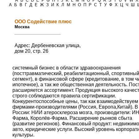
*
A
B
C
D
E
F
G
H
I
J
K
L
M
N
O
P
Q
R
S
T
U
V
W
X
А
Б
В
Г
Д
Е
Ж
З
И
К
Л
М
Н
О
П
Р
С
Т
У
Ф
Х
Ц
Ч
Ш
ООО Содействие плюс
Москва
Адрес: Дербеневская улица,
дом 20, стр. 26
системный бизнес в области здравоохранения
(посттравматический, реабилитационный, спортивны
сегмент), в финансовой сфере (кредитование, в том ч
ипотечное), а так же общественная деятельность. Пос
расширяется ассортимент. Продукция высокого качест
строго соблюдаются правила сертификации.
Конкурентоспособные цены, так как взаимодействуем
фирмами-производителями (Россия, Европа,Китай). В
России: НИИ атеросклероза мозга, производители: И
Фарма, Королёв-Фарма. Расширение рынков сбыта
(развитие регионов). Финансовый продукт: недвижимо
авто, юридические услуги. Высокий уровень корпорат
культуры.