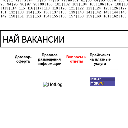
70
|
71
|
72
|
73
|
74
|
75
|
76
|
77
|
78
|
79
|
80
|
81
|
82
|
83
|
84
|
85
|
86
|
87
|
88
|
93
|
94
|
95
|
96
|
97
|
98
|
99
|
100
|
101
|
102
|
103
|
104
|
105
|
106
|
107
|
108
|
10
|
113
|
114
|
115
|
116
|
117
|
118
|
119
|
120
|
121
|
122
|
123
|
124
|
125
|
126
|
127
131
|
132
|
133
|
134
|
135
| 136 |
137
|
138
|
139
|
140
|
141
|
142
|
143
|
144
|
145
149
|
150
|
151
|
152
|
153
|
154
|
155
|
156
|
157
|
158
|
159
|
160
|
161
|
162
|
163
Правила
Прайс-лист
Договор-
Вопросы и
размещения
на платные
оферта
ответы
информации
услуги