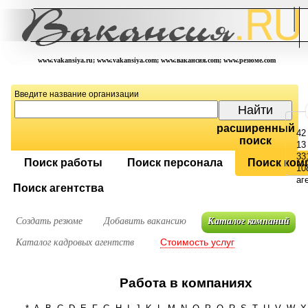
www.vakansiya.ru; www.vakansiya.com; www.вакансия.com; www.резюме.com
Введите название организации
расширенный
42
поиск
13
33
Поиск работы
Поиск персонала
Поиск ком
10
аг
Поиск агентства
Создать резюме
Добавить вакансию
Каталог компаний
Стоимость услуг
Каталог кадровых агентств
Работа в компаниях