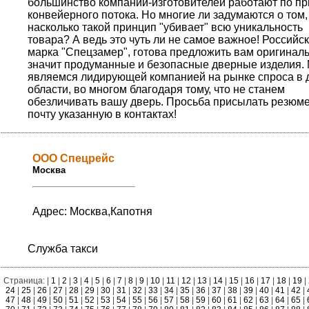
большинство компаний-изготовителей работают по п
конвейерного потока. Но многие ли задумаются о том,
насколько такой принцип "убивает" всю уникальность
товара? А ведь это чуть ли не самое важное! Российс
марка "Спецзамер", готова предложить вам оригиналь
значит продуманные и безопасные дверные изделия.
являемся лидирующей компанией на рынке спроса в 
области, во многом благодаря тому, что не станем
обезличивать вашу дверь. Просьба присылать резюме
почту указанную в контактах!
ООО Спецрейс
Москва
Адрес: Москва,Капотня
Служба такси
Страница: |
1
|
2
|
3
|
4
|
5
|
6
|
7
|
8
|
9
|
10
|
11
|
12
|
13
|
14
|
15
|
16
|
17
|
18
|
19
|
24
|
25
|
26
|
27
|
28
|
29
|
30
|
31
|
32
|
33
|
34
|
35
|
36
|
37
|
38
|
39
|
40
|
41
|
42
|
47
|
48
|
49
|
50
|
51
|
52
|
53
|
54
|
55
|
56
|
57
|
58
|
59
|
60
|
61
|
62
|
63
|
64
|
65
|