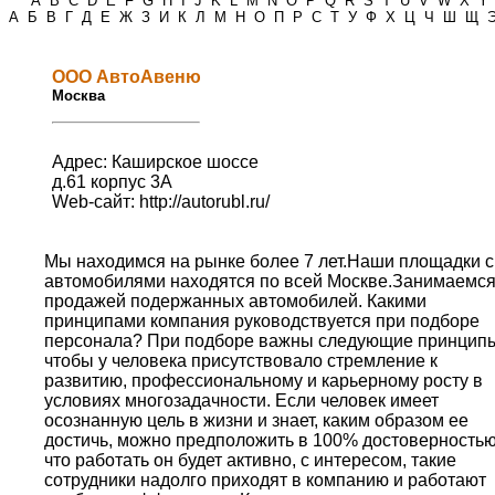
*
A
B
C
D
E
F
G
H
I
J
K
L
M
N
O
P
Q
R
S
T
U
V
W
X
Y
А
Б
В
Г
Д
Е
Ж
З
И
К
Л
М
Н
О
П
Р
С
Т
У
Ф
Х
Ц
Ч
Ш
Щ
ООО АвтоАвеню
Москва
Адрес: Каширское шоссе
д.61 корпус 3А
Web-сайт:
http://autorubl.ru/
Мы находимся на рынке более 7 лет.Наши площадки с
автомобилями находятся по всей Москве.Занимаемс
продажей подержанных автомобилей. Какими
принципами компания руководствуется при подборе
персонала? При подборе важны следующие принцип
чтобы у человека присутствовало стремление к
развитию, профессиональному и карьерному росту в
условиях многозадачности. Если человек имеет
осознанную цель в жизни и знает, каким образом ее
достичь, можно предположить в 100% достоверностью
что работать он будет активно, c интересом, такие
сотрудники надолго приходят в компанию и работают