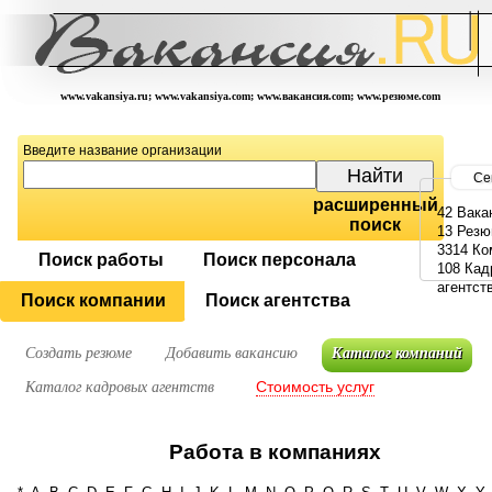
www.vakansiya.ru; www.vakansiya.com; www.вакансия.com; www.резюме.com
Введите название организации
Се
расширенный
42 Вака
поиск
13 Рез
3314 Ко
Поиск работы
Поиск персонала
108 Кад
агентст
Поиск компании
Поиск агентства
Создать резюме
Добавить вакансию
Каталог компаний
Стоимость услуг
Каталог кадровых агентств
Работа в компаниях