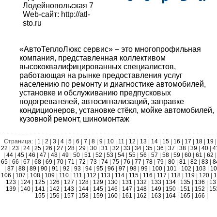
Лодейнопольская 7
Web-сайт:
http://atl-
sto.ru
«АвтоТеплоЛюкс сервис» – это многопрофильная
компания, представленная коллективом
высококвалифицированных специалистов,
работающая на рынке предоставления услуг
населению по ремонту и диагностике автомобилей,
установке и обслуживанию предпусковых
подогревателей, автосигнализаций, заправке
кондиционеров, установке стёкл, мойке автомобилей,
кузовной ремонт, шиномонтаж
Страница: |
1
|
2
|
3
|
4
|
5
|
6
|
7
|
8
|
9
|
10
|
11
|
12
|
13
|
14
|
15
|
16
|
17
|
18
|
19
|
22
|
23
|
24
|
25
|
26
|
27
|
28
|
29
|
30
|
31
|
32
|
33
|
34
|
35
|
36
|
37
|
38
|
39
|
40
|
4
|
44
|
45
|
46
|
47
|
48
|
49
|
50
|
51
|
52
|
53
|
54
|
55
|
56
|
57
|
58
|
59
|
60
|
61
|
62
|
65
|
66
|
67
|
68
|
69
|
70
|
71
|
72
|
73
|
74
|
75
|
76
|
77
|
78
|
79
|
80
|
81
|
82
|
83
|
8
|
87
|
88
|
89
|
90
|
91
|
92
|
93
|
94
|
95
|
96
|
97
|
98
|
99
|
100
|
101
|
102
|
103
|
1
106
|
107
|
108
|
109
|
110
|
111
|
112
|
113
|
114
|
115
|
116
|
117
|
118
|
119
|
120
|
1
123
|
124
|
125
|
126
|
127
|
128
|
129
|
130
|
131
|
132
|
133
|
134
|
135
|
136
|
13
139
|
140
|
141
|
142
|
143
|
144
|
145
|
146
|
147
|
148
|
149
|
150
|
151
|
152
|
15
155
|
156
|
157
|
158
|
159
|
160
|
161
|
162
|
163
|
164
|
165
|
166
|