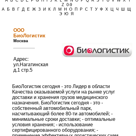
*
A
B
C
D
E
F
G
H
I
J
K
L
M
N
O
P
Q
R
S
T
U
V
W
X
Y
Z
0-9
А
Б
В
Г
Д
Е
Ж
З
И
К
Л
М
Н
О
П
Р
С
Т
У
Ф
Х
Ц
Ч
Ш
Щ
Э
Ю
Я
ООО
БиоЛогистик
Москва
Адрес:
ул.Нагатинская
д.1 стр.5
БиоЛогистик сегодня - это Лидер в области
Качества оказываемой услуги на рынке услуг
доставки и хранения грузов медицинского
назначения. БиоЛогистик сегодня - это -
собственный автомобильный парк,
насчитывающий более 80-ти автомобилей; -
минимальные сроки доставки; - оптимальные
условия хранения; - использование
сертифицированного оборудования; -
применение эффективных логистических схем.