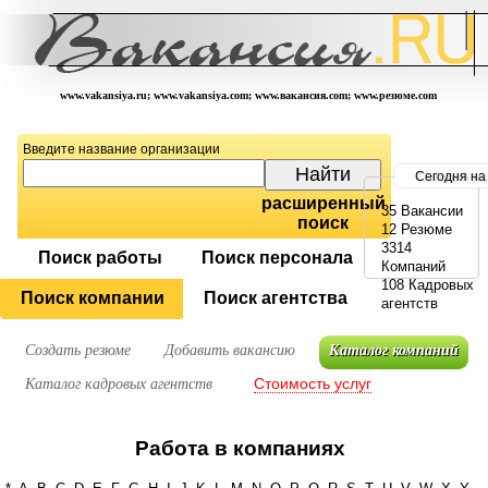
www.vakansiya.ru; www.vakansiya.com; www.вакансия.com; www.резюме.com
Введите название организации
Сегодня на
расширенный
35 Вакансии
поиск
12 Резюме
3314
Поиск работы
Поиск персонала
Компаний
108 Кадровых
Поиск компании
Поиск агентства
агентств
Создать резюме
Добавить вакансию
Каталог компаний
Стоимость услуг
Каталог кадровых агентств
Работа в компаниях