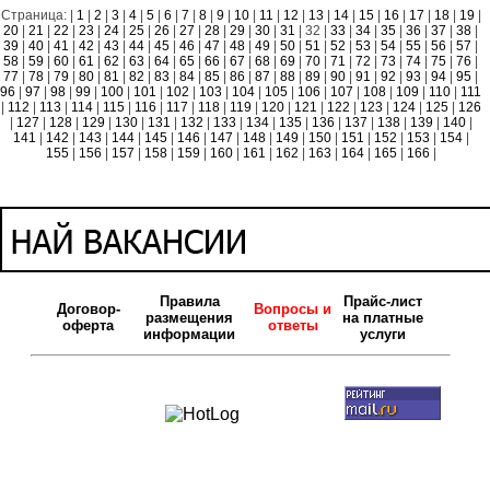
Страница: |
1
|
2
|
3
|
4
|
5
|
6
|
7
|
8
|
9
|
10
|
11
|
12
|
13
|
14
|
15
|
16
|
17
|
18
|
19
|
20
|
21
|
22
|
23
|
24
|
25
|
26
|
27
|
28
|
29
|
30
|
31
| 32 |
33
|
34
|
35
|
36
|
37
|
38
|
39
|
40
|
41
|
42
|
43
|
44
|
45
|
46
|
47
|
48
|
49
|
50
|
51
|
52
|
53
|
54
|
55
|
56
|
57
|
58
|
59
|
60
|
61
|
62
|
63
|
64
|
65
|
66
|
67
|
68
|
69
|
70
|
71
|
72
|
73
|
74
|
75
|
76
|
77
|
78
|
79
|
80
|
81
|
82
|
83
|
84
|
85
|
86
|
87
|
88
|
89
|
90
|
91
|
92
|
93
|
94
|
95
|
96
|
97
|
98
|
99
|
100
|
101
|
102
|
103
|
104
|
105
|
106
|
107
|
108
|
109
|
110
|
111
|
112
|
113
|
114
|
115
|
116
|
117
|
118
|
119
|
120
|
121
|
122
|
123
|
124
|
125
|
126
|
127
|
128
|
129
|
130
|
131
|
132
|
133
|
134
|
135
|
136
|
137
|
138
|
139
|
140
|
141
|
142
|
143
|
144
|
145
|
146
|
147
|
148
|
149
|
150
|
151
|
152
|
153
|
154
|
155
|
156
|
157
|
158
|
159
|
160
|
161
|
162
|
163
|
164
|
165
|
166
|
Правила
Прайс-лист
Договор-
Вопросы и
размещения
на платные
оферта
ответы
информации
услуги