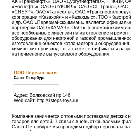
АК «Транснефть», ОАО «Сургутнефтегаз», ТНК-BP, О
«Роснефть», ОАО «ЛУКОЙЛ», ОАО «СГ-Транс», ОАО
«СИБУР», ОАО «Татнефть», ОАО «Транснефтепродук
корпорации «Казахойл» и «Казахмыс», ТОО «Казстро
и др. ОАО «Первомайскхиммаш» является официаль
партнером ОАО «КАМАЗ». ОАО «Первомайскхиммаш»
все необходимые лицензии на изготовление и ремонт
оборудования для нефтяной и газовой промышленнос
изготовление объектов котлонадзора и оборудования
химических производств, а также сертификаты и раз
на применение выпускаемого оборудования.
ООО Первые шаги
Санкт-Петербург
Адрес: Волковский пр.146
Web-сайт:
http://1steps-toys.ru/
Компания занимается оптовыми поставками детских и
товаров для детей. В связи с вновь открываемым фил
Санкт-Петербурге мы проводим подбор персонала на