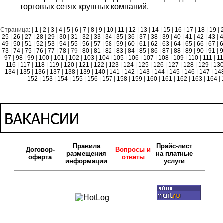
торговых сетях крупных компаний.
Страница: |
1
|
2
|
3
|
4
|
5
|
6
|
7
|
8
|
9
|
10
|
11
|
12
|
13
|
14
|
15
|
16
|
17
|
18
|
19
|
25
|
26
|
27
|
28
|
29
|
30
|
31
|
32
|
33
|
34
|
35
|
36
|
37
|
38
|
39
|
40
|
41
|
42
|
43
|
4
49
|
50
|
51
|
52
|
53
|
54
|
55
|
56
|
57
|
58
|
59
|
60
|
61
|
62
|
63
|
64
|
65
|
66
|
67
|
6
73
|
74
|
75
|
76
|
77
|
78
| 79 |
80
|
81
|
82
|
83
|
84
|
85
|
86
|
87
|
88
|
89
|
90
|
91
|
9
97
|
98
|
99
|
100
|
101
|
102
|
103
|
104
|
105
|
106
|
107
|
108
|
109
|
110
|
111
|
1
116
|
117
|
118
|
119
|
120
|
121
|
122
|
123
|
124
|
125
|
126
|
127
|
128
|
129
|
13
134
|
135
|
136
|
137
|
138
|
139
|
140
|
141
|
142
|
143
|
144
|
145
|
146
|
147
|
14
152
|
153
|
154
|
155
|
156
|
157
|
158
|
159
|
160
|
161
|
162
|
163
|
164
|
Правила
Прайс-лист
Договор-
Вопросы и
размещения
на платные
оферта
ответы
информации
услуги