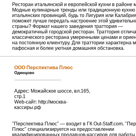
Ресторан итальянской и европейской кухни в районе 
Модные кулинарные тренды или традиционную кухню 
итальянских провинций, будь то Лигурия или Калабри
поможет лучше передать настроение этой удивительн
страны? Формат нашего заведения траттория —
демократичный городской ресторан. Траттория отлича
классического ресторана умеренными ценами и орие
на постоянную клиентуру. Для траттории характерна 
пафосная и более уютная домашняя обстановка.
ООО Перспектива Плюс
Одинцово
Адрес: Можайское шоссе, вл.165,
стр.1
Web-сайт:
http://москва-
кассиры.рф
"Перспектива Плюс" — входит в ГК Out-Staff.com. "Пе
Плюс" специализируется на предоставлении
квалифицированных продавцов-кассиров для работы