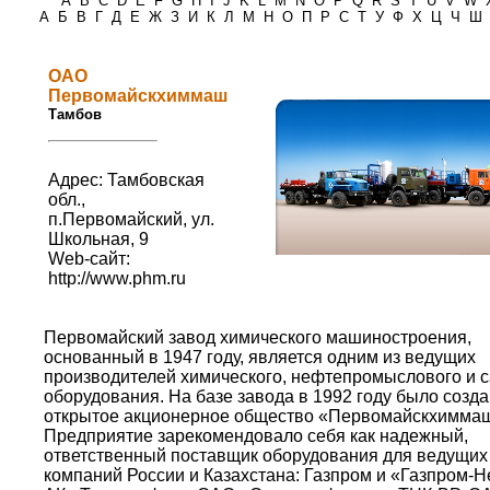
*
A
B
C
D
E
F
G
H
I
J
K
L
M
N
O
P
Q
R
S
T
U
V
W
А
Б
В
Г
Д
Е
Ж
З
И
К
Л
М
Н
О
П
Р
С
Т
У
Ф
Х
Ц
Ч
Ш
ОАО
Первомайскхиммаш
Тамбов
Адрес: Тамбовская
обл.,
п.Первомайский, ул.
Школьная, 9
Web-сайт:
http://www.phm.ru
Первомайский завод химического машиностроения,
основанный в 1947 году, является одним из ведущих
производителей химического, нефтепромыслового и 
оборудования. На базе завода в 1992 году было созд
открытое акционерное общество «Первомайскхимма
Предприятие зарекомендовало себя как надежный,
ответственный поставщик оборудования для ведущих
компаний России и Казахстана: Газпром и «Газпром-Н