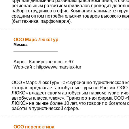
Крупная динамично развивающаяся компания, в связи
региональным развитием филиалов проводит дополн
набор сотрудников в офис. Компания занимается кру
средним оптом потребительских товаров высокого ка
(быт.техника, парфюмерия).
ООО Марс-ЛюксТур
Москва
Адрес: Каширское шоссе 67
Web-сайт:
http://www.marslux-tur
ООО «Марс-ЛюксТур» - экскурсионно-туристическая к
которая предлагает автобусные туры по России. ОО
ЛЮКС» владеет своим автобусным парком: туристиче
автобусы класса «люкс». Транспортная фирма ООО 
ЛЮКС» на рынке более 10 лет, что говорит о богатом 
работы в туристической сфере.
ООО перспектива