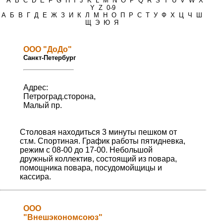
*
A
B
C
D
E
F
G
H
I
J
K
L
M
N
O
P
Q
R
S
T
U
V
W
X
Y
Z
0-9
А
Б
В
Г
Д
Е
Ж
З
И
К
Л
М
Н
О
П
Р
С
Т
У
Ф
Х
Ц
Ч
Ш
Щ
Э
Ю
Я
ООО "ДоДо"
Санкт-Петербург
Адрес:
Петроград.сторона,
Малый пр.
Столовая находиться 3 минуты пешком от
ст.м. Спортиная. График работы пятидневка,
режим с 08-00 до 17-00. Небольшой
дружный коллектив, состоящий из повара,
помощника повара, посудомойщицы и
кассира.
ООО
"Внешэкономсоюз"