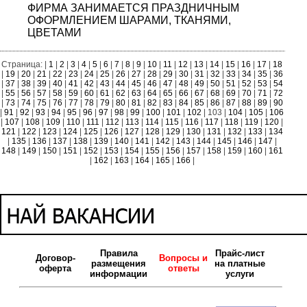
ФИРМА ЗАНИМАЕТСЯ ПРАЗДНИЧНЫМ
ОФОРМЛЕНИЕМ ШАРАМИ, ТКАНЯМИ,
ЦВЕТАМИ
Страница: |
1
|
2
|
3
|
4
|
5
|
6
|
7
|
8
|
9
|
10
|
11
|
12
|
13
|
14
|
15
|
16
|
17
|
18
|
19
|
20
|
21
|
22
|
23
|
24
|
25
|
26
|
27
|
28
|
29
|
30
|
31
|
32
|
33
|
34
|
35
|
36
|
37
|
38
|
39
|
40
|
41
|
42
|
43
|
44
|
45
|
46
|
47
|
48
|
49
|
50
|
51
|
52
|
53
|
54
|
55
|
56
|
57
|
58
|
59
|
60
|
61
|
62
|
63
|
64
|
65
|
66
|
67
|
68
|
69
|
70
|
71
|
72
|
73
|
74
|
75
|
76
|
77
|
78
|
79
|
80
|
81
|
82
|
83
|
84
|
85
|
86
|
87
|
88
|
89
|
90
|
91
|
92
|
93
|
94
|
95
|
96
|
97
|
98
|
99
|
100
|
101
|
102
| 103 |
104
|
105
|
106
|
107
|
108
|
109
|
110
|
111
|
112
|
113
|
114
|
115
|
116
|
117
|
118
|
119
|
120
|
121
|
122
|
123
|
124
|
125
|
126
|
127
|
128
|
129
|
130
|
131
|
132
|
133
|
134
|
135
|
136
|
137
|
138
|
139
|
140
|
141
|
142
|
143
|
144
|
145
|
146
|
147
|
148
|
149
|
150
|
151
|
152
|
153
|
154
|
155
|
156
|
157
|
158
|
159
|
160
|
161
|
162
|
163
|
164
|
165
|
166
|
Правила
Прайс-лист
Договор-
Вопросы и
размещения
на платные
оферта
ответы
информации
услуги