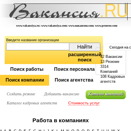
www.vakansiya.ru; www.vakansiya.com; www.вакансия.com; www.резюме.com
Введите название организации
Сегодня на 
расширенный
42 Вакансии
поиск
13 Резюме
3314
Поиск работы
Поиск персонала
Компаний
108 Кадровых
Поиск компании
Поиск агентства
агентств
Создать резюме
Добавить вакансию
Каталог компаний
Стоимость услуг
Каталог кадровых агентств
Работа в компаниях