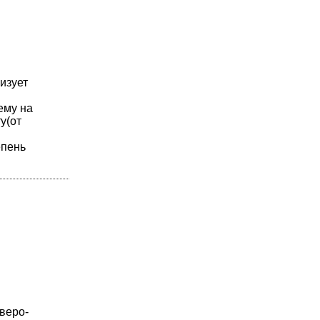
изует
ему на
у(от
епень
веро-