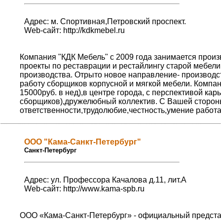
Адрес: м. Спортивная,Петровский проспект.
Web-сайт:
http://kdkmebel.ru
Компания "КДК Мебель" с 2009 года занимается произ
проекты по реставрации и рестайлингу старой мебели
производства. Отрыто новое направление- производст
работу сборщиков корпусной и мягкой мебели. Компа
15000руб. в нед),в центре города, с перспективой ка
сборщиков),дружелюбный коллектив. С Вашей стороны
ответственности,трудолюбие,честность,умение работа
ООО "Кама-Санкт-Петербург"
Санкт-Петербург
Адрес: ул. Профессора Качалова д.11, лит.А
Web-сайт:
http://www.kama-spb.ru
ООО «Кама-Санкт-Петербург» - официальный представ