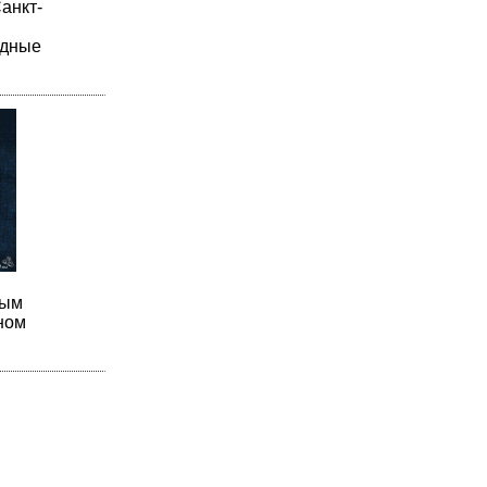
анкт-
рдные
ным
ном