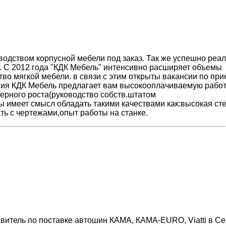
водством корпусной мебели под заказ. Так же успешно реал
. С 2012 года "КДК Мебель" интенсивно расширяет объемы
во мягкой мебели. в связи с этим открыты вакансии по при
ния КДК Мебель предлагает вам высокооплачиваемую работ
рьерного роста(руководство собств.штатом
 имеет смысл обладать такими качествами как:высокая ст
ть с чертежами,опыт работы на станке.
итель по поставке автошин КАМА, КАМА-EURO, Viatti в Се