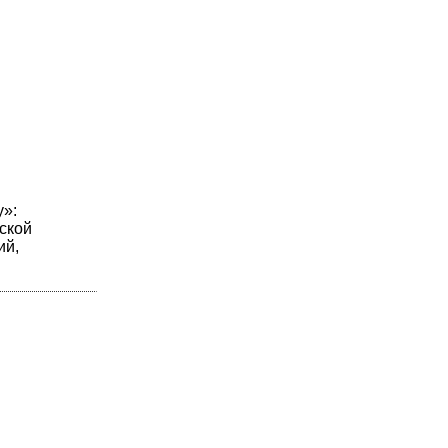
y»:
ской
ий,