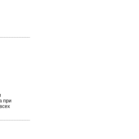
и
а при
всех