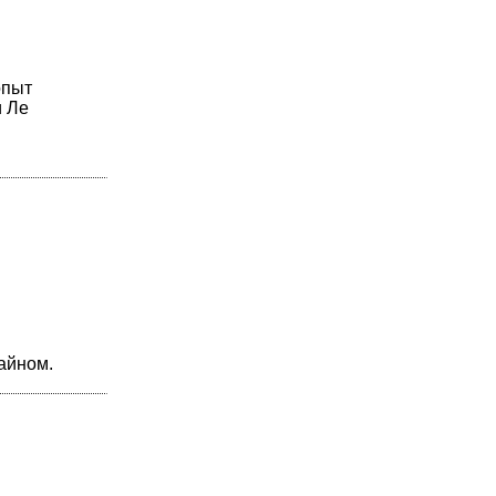
опыт
и Ле
айном.