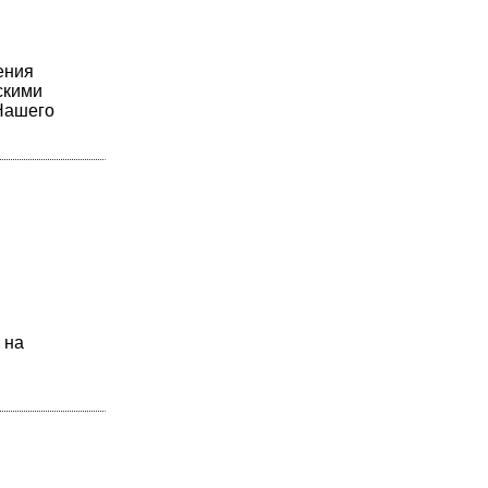
ения
скими
Нашего
 на