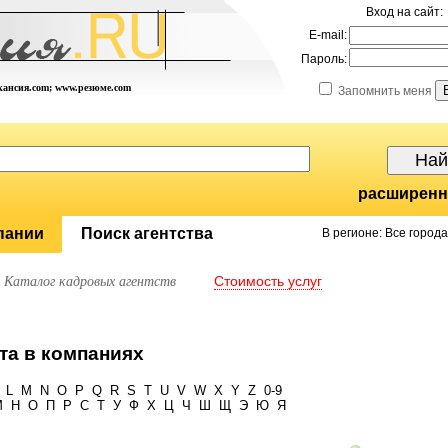
Вход на сайт:
E-mail:
Пароль:
акансия.com; www.резюме.com
Запомнить меня
расширенн
пании
Поиск агентства
В регионе: Все города
Стоимость услуг
Каталог кадровых агентств
та в компаниях
L
M
N
O
P
Q
R
S
T
U
V
W
X
Y
Z
0-9
М
Н
О
П
Р
С
Т
У
Ф
Х
Ц
Ч
Ш
Щ
Э
Ю
Я