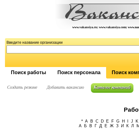
www.vakansiya.ru; www.vakansiya.com; www.в
Введите название организации
Поиск работы
Поиск персонала
Поиск ком
Создать резюме
Добавить вакансию
Каталог компаний
Рабо
*
A
B
C
D
E
F
G
H
I
J
K
А
Б
В
Г
Д
Е
Ж
З
И
К
Л